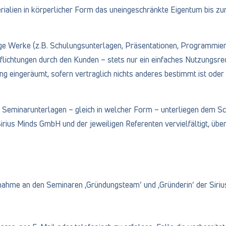
rialien in körperlicher Form das uneingeschränkte Eigentum bis zu
hige Werke (z.B. Schulungsunterlagen, Präsentationen, Programmie
pflichtungen durch den Kunden – stets nur ein einfaches Nutzungsr
ng eingeräumt, sofern vertraglich nichts anderes bestimmt ist ode
eminarunterlagen – gleich in welcher Form – unterliegen dem Sch
Sirius Minds GmbH und der jeweiligen Referenten vervielfältigt, übe
lnahme an den Seminaren ‚Gründungsteam‘ und ‚Gründerin‘ der Siri