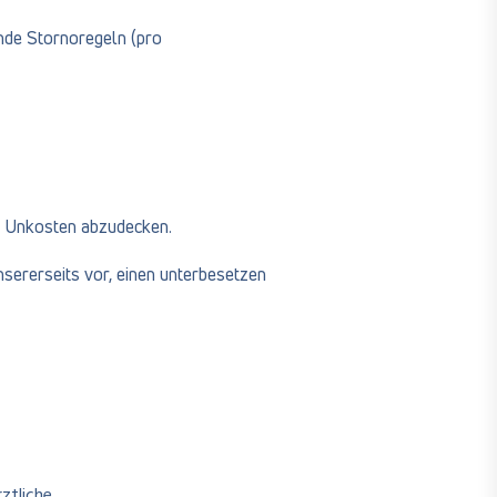
nde Stornoregeln (pro
ne Unkosten abzudecken.
sererseits vor, einen unterbesetzen
ztliche