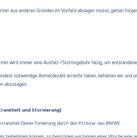
ermin aus anderen Gründen im Vorfeld absagen müsst, gelten folge
rmin wird immer eine Ausfall-/Stornogebühr fällig, um entstande
ndest notwendige Anmeldezahl erreicht haben, behalten wir und un
en abzusagen.
 Krankheit und Stornierung)
Bestandteil Deiner Förderung durch den PtJ bzw. das BMWE.
in teilnehmen können, so benötigen wir binnen einer Woche eine är