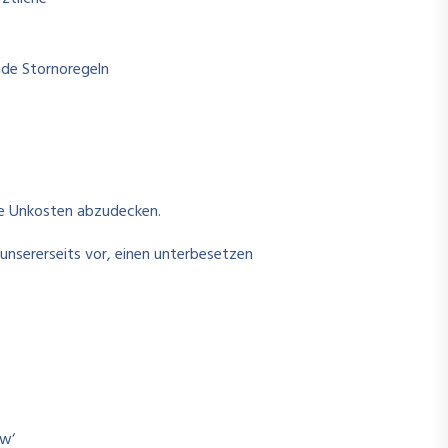
nde Stornoregeln
ne Unkosten abzudecken.
nsererseits vor, einen unterbesetzen
ow‘